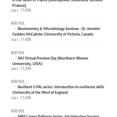
in the South of France
France)
11/09
2021-
最新消息
Biochemistry & Microbiology Seminar - Dr. Jennifer
Geddes-McCalister (
University of Victoria, Canada
11/09
2021-
最新消息
(
Northern Illinois
NIU Virtual Preview Day
University, USA)
11/09
2021-
最新消息
Resilient U PAL series: Introduction to resilience skills
(
University of the West of England
11/09
2021-
最新消息
MBA Career Pathway Series: Job Interview Success