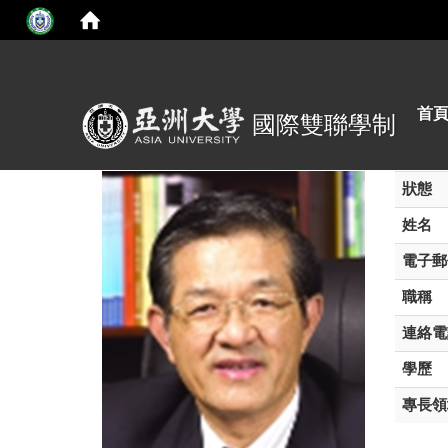
:::
首
國際雙聯學制
狀態
姓名
電子郵
職稱
連絡電
學歷
專長領