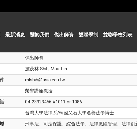
頁
最新消息
關於我們
傑出師資
雙聯學制
雙聯學校列表
傑出師資
施茂林 Shih, Mau-Lin
件
mlshih@asia.edu.tw
榮譽講座教授
話
04-23323456 #1011 or 1086
台灣大學法律系/韓國又石大學名譽法學博士
域
刑事法、司法保護、綜合法學、法律風險管理、法律創