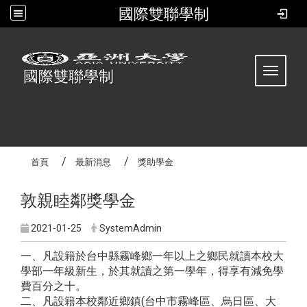
國際雙聯學制
:::
Toggle 
國際雙聯學制
首頁
最新消息
獎助學金
敦親睦鄰獎學金
2021-01-25
SystemAdmin
一、凡設籍於台中縣霧峰鄉一年以上之鄉民就讀本校大
學部一年級新生，於其就讀之第一學年，得享有減免學
費百分之十。
二、凡設籍本校鄰近鄉鎮(台中市霧峰區、烏日區、大