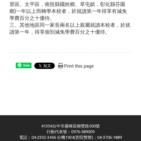
里區、太平區，南投縣國姓鄉、草屯鎮，彰化縣芬園
鄉)一年以上而轉學本校者，於就讀第一年得享有減免
學費百分之十優待。
三、其他地區同一家長兩名以上親屬就讀本校者，於就
讀第一年，得享個別減免學費百分之十優待。
Print this page
Share
41354台中市霧峰區柳豐路500號
行動代表號：0976-589009
電話：04-2332-3456 分機1934(管院雙聯)；04-3706-1889